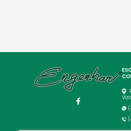
ES
CO
R
Viz
(
(