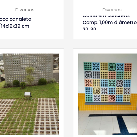
Diversos
Diversos
Calha em concreto.
loco canaleta
Comp. 1,00m diâmetro
/14x19x39 cm
20, 30 ...