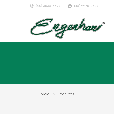
(46) 3536-3377
(46) 9975-0507
Início
>
Produtos