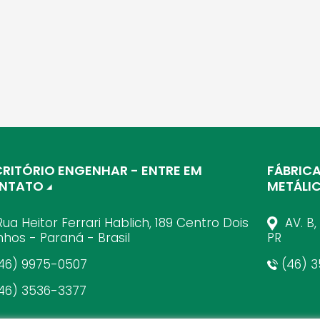
CRITÓRIO ENGENHAR - ENTRE EM
FÁBRIC
NTATO
METÁLI
ua Heitor Ferrari Hablich, 189 Centro Dois
AV. B,
inhos - Paraná - Brasil
PR
46) 9975-0507
(46) 3
46) 3536-3377