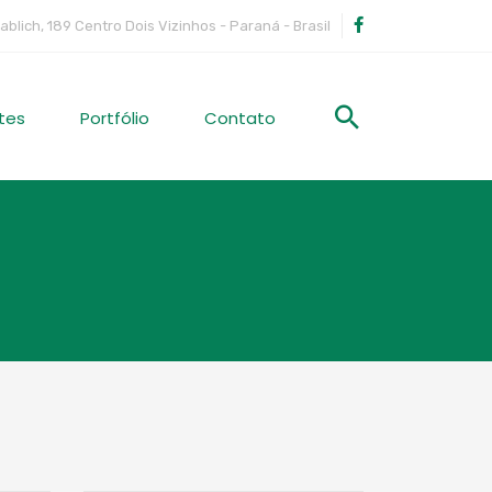
ablich, 189 Centro Dois Vizinhos - Paraná - Brasil
tes
Portfólio
Contato