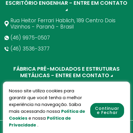
ESCRITÓRIO ENGENHAR - ENTRE EM CONTATO
Rua Heitor Ferrari Hablich, 189 Centro Dois
Vizinhos - Paraná - Brasil
(46) 9975-0507
(46) 3536-3377
FÁBRICA PRÉ-MOLDADOS E ESTRUTURAS
METÁLICAS - ENTRE EM CONTATO
AV. B, 3730, Parque Industrial, Dois Vizinhos - PR
Nosso site utiliza cookies para
(46) 3536-4113
garantir que você tenha a melhor
experiência na navegação. Saiba
Continuar
mais acessando nossa
Política de
e Fechar
Cookies
e nossa
Política de
Privacidade
.
Política de Privacidade