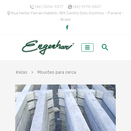
(46) 3536-3377
(46) 9975-0507
Rua Heitor Ferrari Hablich, 189 Centro Dois Vizinhos - Paraná -
Brasil
Início
>
Mourões para cerca