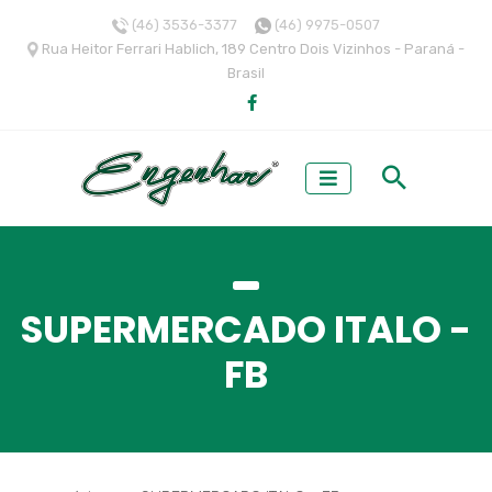
(46) 3536-3377
(46) 9975-0507
Rua Heitor Ferrari Hablich, 189 Centro Dois Vizinhos - Paraná -
Brasil
SUPERMERCADO ITALO -
FB