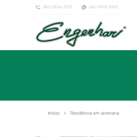
(46) 3536-3377
(46) 9975-0507
Início
>
Residência em alvenaria