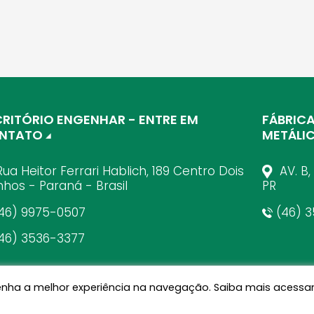
CRITÓRIO ENGENHAR - ENTRE EM
FÁBRIC
NTATO
METÁLI
ua Heitor Ferrari Hablich, 189 Centro Dois
AV. B,
inhos - Paraná - Brasil
PR
46) 9975-0507
(46) 3
46) 3536-3377
ê tenha a melhor experiência na navegação. Saiba mais aces
Política de Privacidade