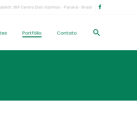
ablich, 189 Centro Dois Vizinhos - Paraná - Brasil
tes
Portfólio
Contato