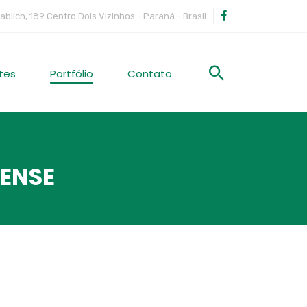
ablich, 189 Centro Dois Vizinhos - Paraná - Brasil
tes
Portfólio
Contato
ENSE