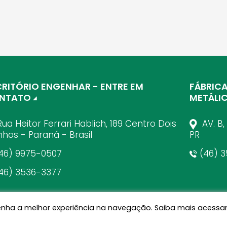
CRITÓRIO ENGENHAR - ENTRE EM
FÁBRIC
NTATO
METÁLI
ua Heitor Ferrari Hablich, 189 Centro Dois
AV. B,
inhos - Paraná - Brasil
PR
46) 9975-0507
(46) 3
46) 3536-3377
ê tenha a melhor experiência na navegação. Saiba mais aces
Política de Privacidade