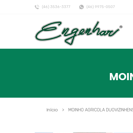
(46) 3536-3377
(46) 9975-0507
MOI
Início
>
MOINHO AGRICOLA DUOVIZINHEN