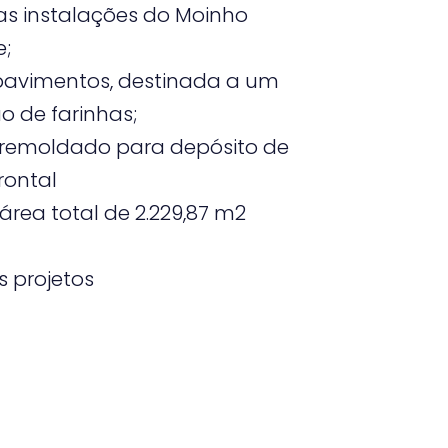
s instalações do Moinho
e;
 pavimentos, destinada a um
o de farinhas;
remoldado para depósito de
frontal
rea total de 2.229,87 m2
 projetos