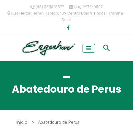
(46) 3536-3377
(46) 9975-0507
Rua Heitor Ferrari Hablich, 189 Centro Dois Vizinhos - Paraná -
Brasil
Abatedouro de Perus
Início
>
Abatedouro de Perus